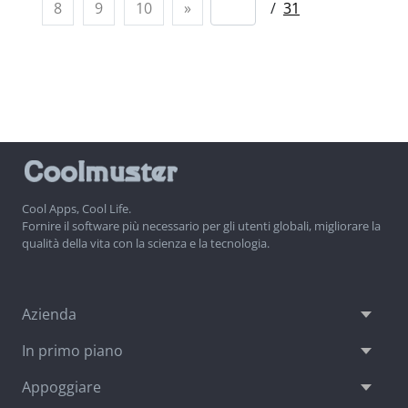
8
9
10
»
/
31
Cool Apps, Cool Life.
Fornire il software più necessario per gli utenti globali, migliorare la
qualità della vita con la scienza e la tecnologia.
Azienda
In primo piano
Appoggiare