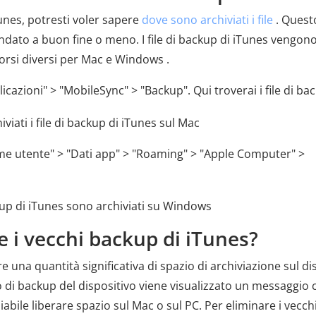
unes, potresti voler sapere
dove sono archiviati i file
. Questo
è andato a buon fine o meno. I file di backup di iTunes vengon
orsi diversi per Mac e Windows .
licazioni" > "MobileSync" > "Backup". Qui troverai i file di ba
me utente" > "Dati app" > "Roaming" > "Apple Computer" >
 i vecchi backup di iTunes?
e una quantità significativa di spazio di archiviazione sul di
 di backup del dispositivo viene visualizzato un messaggio 
liabile liberare spazio sul Mac o sul PC. Per eliminare i vecch