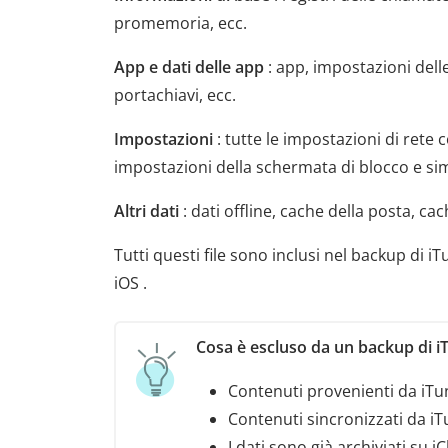
promemoria, ecc.
App e dati delle app
: app, impostazioni delle
portachiavi, ecc.
Impostazioni
: tutte le impostazioni di rete
impostazioni della schermata di blocco e simi
Altri dati
: dati offline, cache della posta, ca
Tutti questi file sono inclusi nel backup di i
iOS .
Cosa è escluso da un backup di i
Contenuti provenienti da iTu
Contenuti sincronizzati da iT
I dati sono già archiviati su