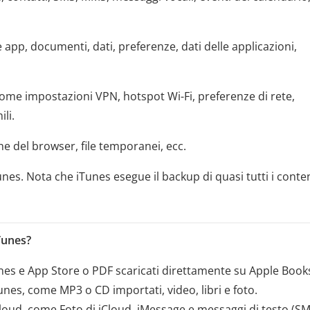
 app, documenti, dati, preferenze, dati delle applicazioni,
 come impostazioni VPN, hotspot Wi-Fi, preferenze di rete,
li.
che del browser, file temporanei, ecc.
Tunes. Nota che iTunes esegue il backup di quasi tutti i conte
Tunes?
nes e App Store o PDF scaricati direttamente su Apple Book
unes, come MP3 o CD importati, video, libri e foto.
 iCloud, come Foto di iCloud, iMessage e messaggi di testo (S