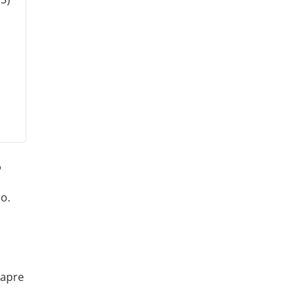
?
ro.
 apre