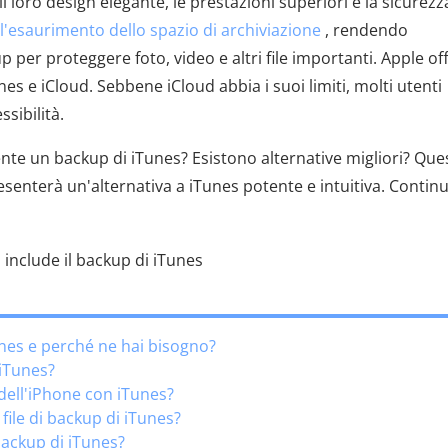
 loro design elegante, le prestazioni superiori e la sicurezz
l'esaurimento dello spazio di archiviazione
, rendendo
er proteggere foto, video e altri file importanti. Apple of
nes e iCloud. Sebbene iCloud abbia i suoi limiti, molti utenti
sibilità.
nte un backup di iTunes? Esistono alternative migliori? Que
esenterà un'alternativa a iTunes potente e intuitiva. Contin
Tunes e perché ne hai bisogno?
 iTunes?
dell'iPhone con iTunes?
 file di backup di iTunes?
backup di iTunes?