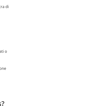
tra di
ati o
ione
s?