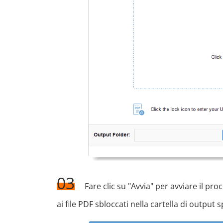
03
Fare clic su "Avvia" per avviare il p
ai file PDF sbloccati nella cartella di output s