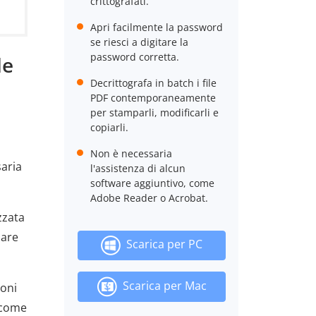
crittografati.
Apri facilmente la password
se riesci a digitare la
password corretta.
le
Decrittografa in batch i file
PDF contemporaneamente
per stamparli, modificarli e
copiarli.
Non è necessaria
aria
l'assistenza di alcun
software aggiuntivo, come
Adobe Reader o Acrobat.
zzata
lare
Scarica per PC
Scarica per Mac
ioni
e come