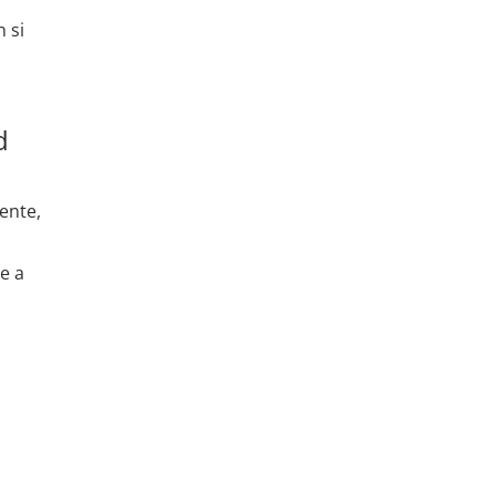
 si
d
iente,
e a