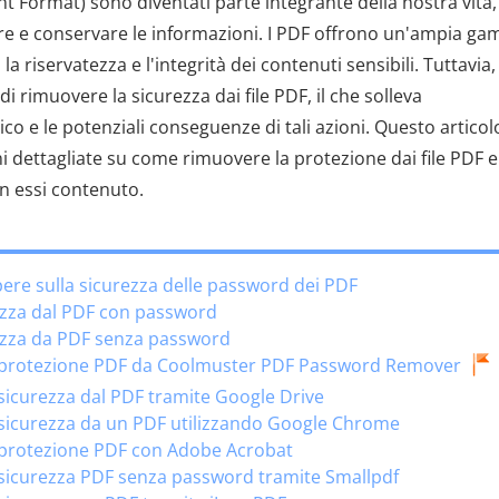
ent Format) sono diventati parte integrante della nostra vita,
re e conservare le informazioni. I PDF offrono un'ampia g
a riservatezza e l'integrità dei contenuti sensibili. Tuttavia, 
i rimuovere la sicurezza dai file PDF, il che solleva
co e le potenziali conseguenze di tali azioni. Questo articol
 dettagliate su come rimuovere la protezione dai file PDF e
n essi contenuto.
pere sulla sicurezza delle password dei PDF
ezza dal PDF con password
ezza da PDF senza password
 protezione PDF da Coolmuster PDF Password Remover
icurezza dal PDF tramite Google Drive
sicurezza da un PDF utilizzando Google Chrome
protezione PDF con Adobe Acrobat
sicurezza PDF senza password tramite Smallpdf