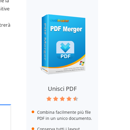
me la
itive
strerà
Unisci PDF
Combina facilmente più file
PDF in un unico documento.
Conserva tutti i layout