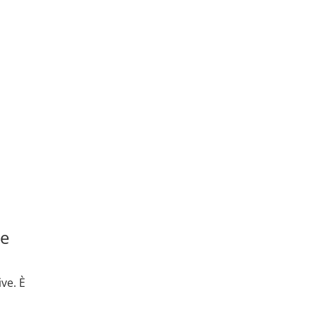
te
ve. È