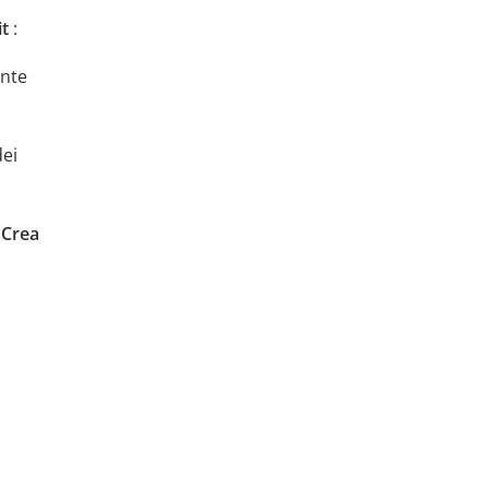
it
:
ante
ei
e
Crea