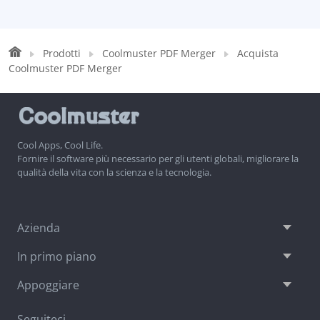
Prodotti
Coolmuster PDF Merger
Acquista
Coolmuster PDF Merger
Cool Apps, Cool Life.
Fornire il software più necessario per gli utenti globali, migliorare la
qualità della vita con la scienza e la tecnologia.
Azienda
In primo piano
Appoggiare
Seguiteci