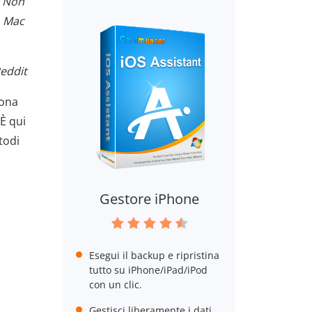
? Non
o Mac
Reddit
uona
È qui
todi
Gestore iPhone
Esegui il backup e ripristina
tutto su iPhone/iPad/iPod
con un clic.
Gestisci liberamente i dati