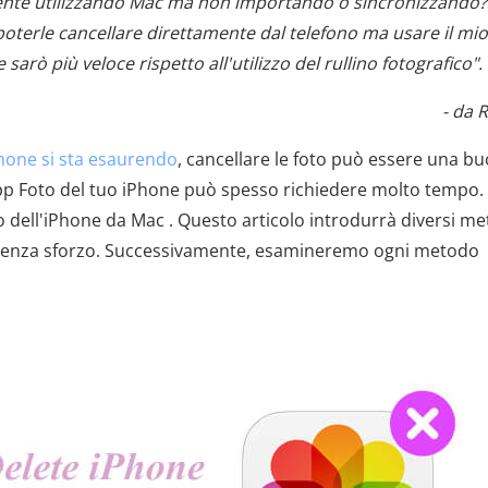
mente utilizzando Mac ma non importando o sincronizzando
o poterle cancellare direttamente dal telefono ma usare il mi
arò più veloce rispetto all'utilizzo del rullino fotografico".
- da 
Phone si sta esaurendo
, cancellare le foto può essere una b
'app Foto del tuo iPhone può spesso richiedere molto tempo. 
o dell'iPhone da Mac . Questo articolo introdurrà diversi me
o senza sforzo. Successivamente, esamineremo ogni metodo