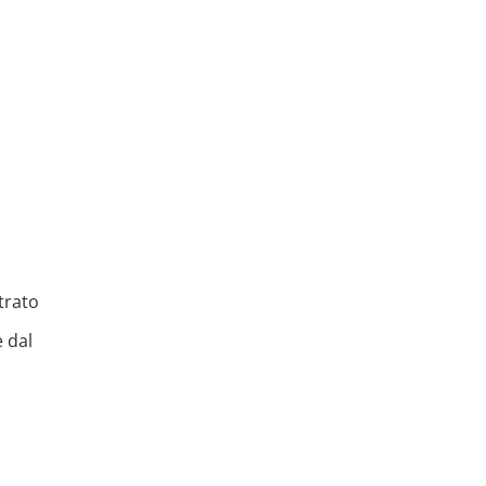
trato
e dal