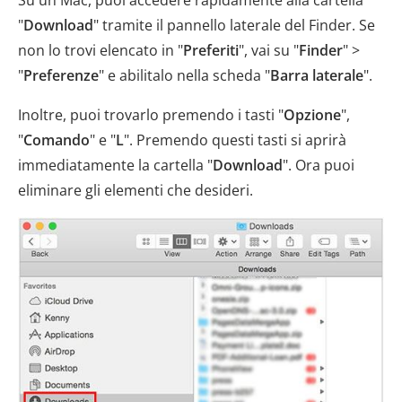
Su un Mac, puoi accedere rapidamente alla cartella
"
Download
" tramite il pannello laterale del Finder. Se
non lo trovi elencato in "
Preferiti
", vai su "
Finder
" >
"
Preferenze
" e abilitalo nella scheda "
Barra laterale
".
Inoltre, puoi trovarlo premendo i tasti "
Opzione
",
"
Comando
" e "
L
". Premendo questi tasti si aprirà
immediatamente la cartella "
Download
". Ora puoi
eliminare gli elementi che desideri.