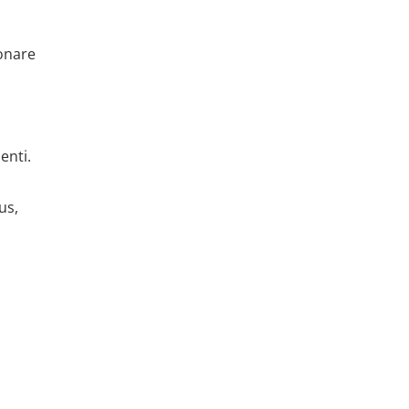
ionare
enti.
us,