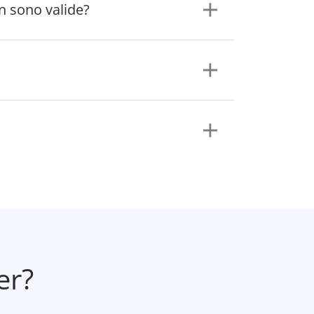
on sono valide?
er?