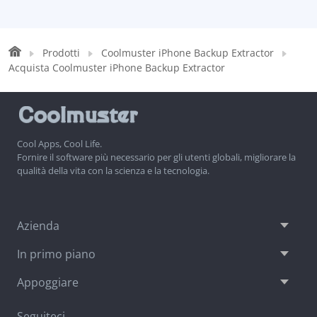
Prodotti
Coolmuster iPhone Backup Extractor
Acquista Coolmuster iPhone Backup Extractor
Cool Apps, Cool Life.
Fornire il software più necessario per gli utenti globali, migliorare la
qualità della vita con la scienza e la tecnologia.
Azienda
In primo piano
Appoggiare
Seguiteci