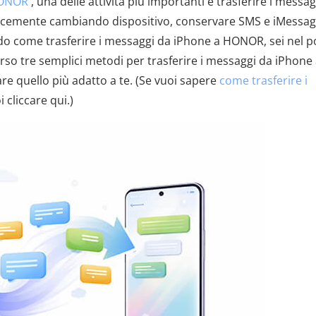
HONOR
, una delle attività più importanti è trasferire i messag
licemente cambiando dispositivo, conservare SMS e iMessa
do come trasferire i messaggi da iPhone a HONOR, sei nel p
erso tre semplici metodi per trasferire i messaggi da iPhone
re quello più adatto a te. (Se vuoi sapere
come trasferire i
i cliccare qui.)