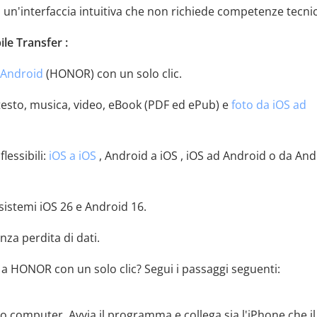
un'interfaccia intuitiva che non richiede competenze tecni
le Transfer :
 Android
(HONOR) con un solo clic.
 testo, musica, video, eBook (PDF ed ePub) e
foto da iOS ad
lessibili:
iOS a iOS
, Android a iOS , iOS ad Android o da And
sistemi iOS 26 e Android 16.
enza perdita di dati.
a HONOR con un solo clic? Segui i passaggi seguenti:
uo computer. Avvia il programma e collega sia l'iPhone che il