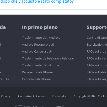
a dopo che L'acquisto è stato completato?
nda
In primo piano
Support
o
Trasferimento dati Android
Centro di sup
i
Android Recupero dati
Esercitazioni 
Android Cancella dati
FAQs sui prod
d
Trasferimento da telefono a telefono
FAQs sulle ven
Trasferimento dati iPhone
FAQs sui rimb
s
Recupero dati iPhone
FAQs sull'ab
ratuita
Cancella dati iPhone
FAQs sulla reg
Privacy
Contratto di Licenza
Disinstalla
Copyright © 2026 Coolmus