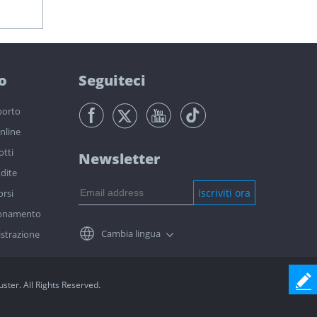
o
Seguiteci
porto
online
otti
Newsletter
dite
Iscriviti ora
orsi
bonamento
Cambia lingua
istrazione
ter. All Rights Reserved.