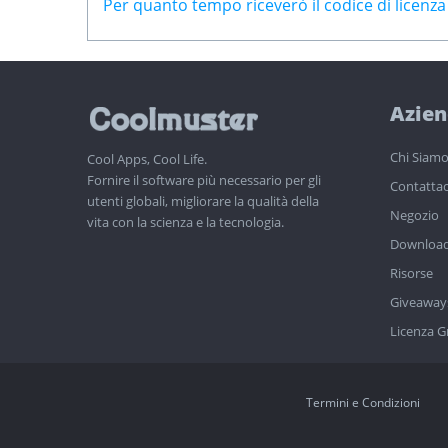
Per quanto tempo riceverò il codice di licenz
Azie
Chi Siam
Cool Apps, Cool Life.
Fornire il software più necessario per gli
Contattac
utenti globali, migliorare la qualità della
Negozio
vita con la scienza e la tecnologia.
Downloa
Risorse
Giveaway
Licenza G
Termini e Condizioni