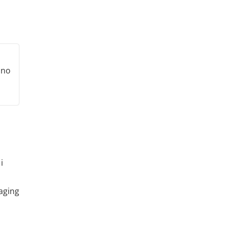
nno
i
aging