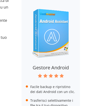
ta di
su un
ente
 tuo
Gestore Android
Facile backup e ripristino
dei dati Android con un clic.
Trasferisci selettivamente i
file tra il tuo dispositivo