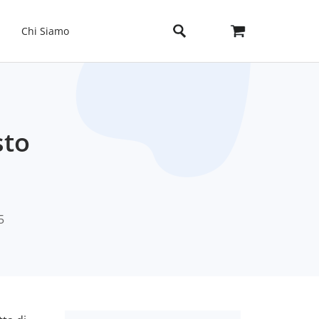
Chi Siamo
sto
]
5