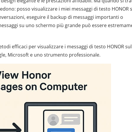
esign elegante e le prestazioni affidabili. Ma quando si trat
 chiedono: posso visualizzare i miei messaggi di testo HONOR 
nversazioni, eseguire il backup di messaggi importanti o
i messaggi su uno schermo più grande può essere estremam
odi efficaci per visualizzare i messaggi di testo HONOR sul
le, Microsoft e uno strumento professionale.