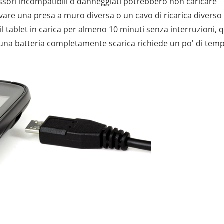
cessori incompatibili o danneggiati potrebbero non caricare
vare una presa a muro diversa o un cavo di ricarica diverso
l tablet in carica per almeno 10 minuti senza interruzioni, 
, una batteria completamente scarica richiede un po' di tem