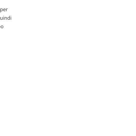
 per
quindi
po