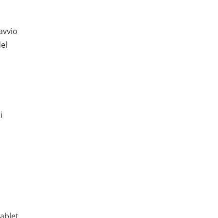
avvio
el
i
tablet