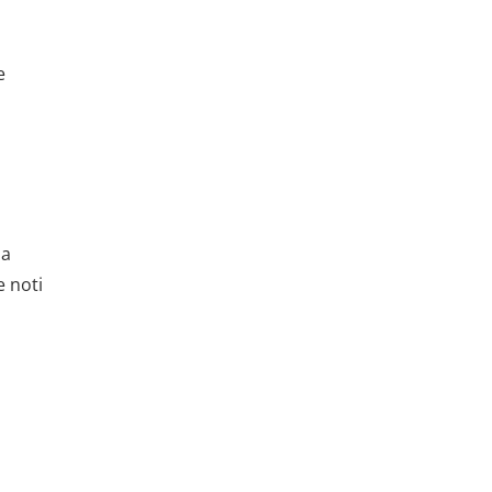
e
la
e noti