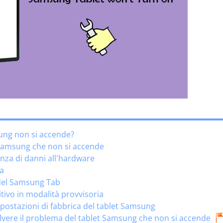
sung non si accende?
 Samsung che non si accende
enza di danni all'hardware
ia
o del Samsung Tab
itivo in modalità provvisoria
mpostazioni di fabbrica del tablet Samsung
solvere il problema del tablet Samsung che non si accende