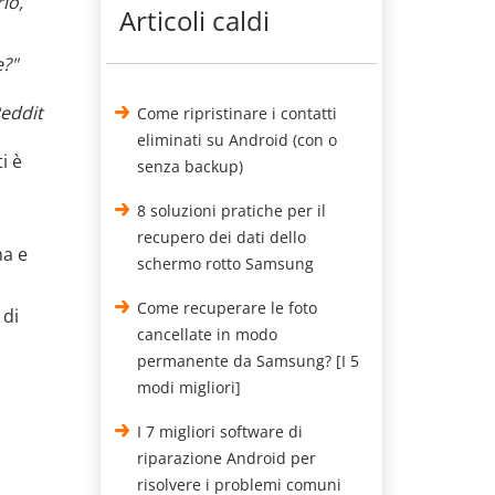
lo,
Articoli caldi
e?"
Reddit
Come ripristinare i contatti
eliminati su Android (con o
i è
senza backup)
8 soluzioni pratiche per il
a
recupero dei dati dello
ma e
schermo rotto Samsung
Come recuperare le foto
 di
cancellate in modo
permanente da Samsung? [I 5
modi migliori]
I 7 migliori software di
riparazione Android per
risolvere i problemi comuni