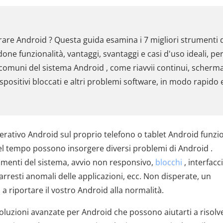
arare Android ? Questa guida esamina i 7 migliori strumenti 
ne funzionalità, vantaggi, svantaggi e casi d'uso ideali, pe
ù comuni del sistema Android , come riavvii continui, scherm
ispositivi bloccati e altri problemi software, in modo rapido 
erativo Android sul proprio telefono o tablet Android funzi
del tempo possono insorgere diversi problemi di Android .
amenti del sistema, avvio non responsivo,
blocchi
, interfacc
arresti anomali delle applicazioni, ecc. Non disperate, un
a riportare il vostro Android alla normalità.
 soluzioni avanzate per Android che possono aiutarti a risolv