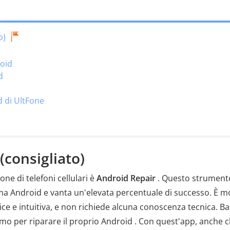
o)
roid
d
d di UltFone
(consigliato)
one di telefoni cellulari è
Android Repair
. Questo strumento
ema Android e vanta un'elevata percentuale di successo. È m
lice e intuitiva, e non richiede alcuna conoscenza tecnica. B
rmo per riparare il proprio Android . Con quest'app, anche c