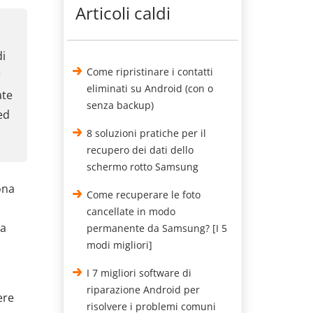
Articoli caldi
di
Come ripristinare i contatti
r
eliminati su Android (con o
ate
senza backup)
ed
8 soluzioni pratiche per il
recupero dei dati dello
schermo rotto Samsung
ona
Come recuperare le foto
cancellate in modo
ia
permanente da Samsung? [I 5
modi migliori]
I 7 migliori software di
riparazione Android per
ere
risolvere i problemi comuni