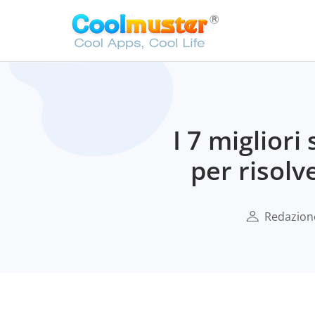
I 7 miglior
per risol
Redazione