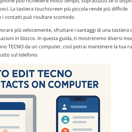
tphone può richiedere molto tempo, soprattutto se si dispo
ci. La tastiera touchscreen più piccola rende più difficile
e i contatti può risultare scomodo.
orare più velocemente, sfruttare i vantaggi di una tastiera 
azioni in blocco. In questa guida, ti mostreremo diversi mo
lefono TECNO da un computer, così potrai mantenere la tua r
utto sul telefono.