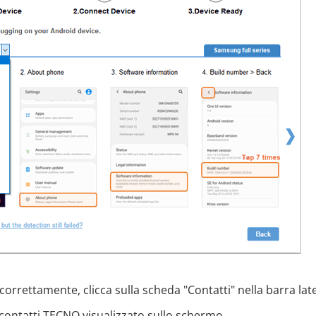
correttamente, clicca sulla scheda "Contatti" nella barra lat
 contatti TECNO visualizzato sullo schermo.