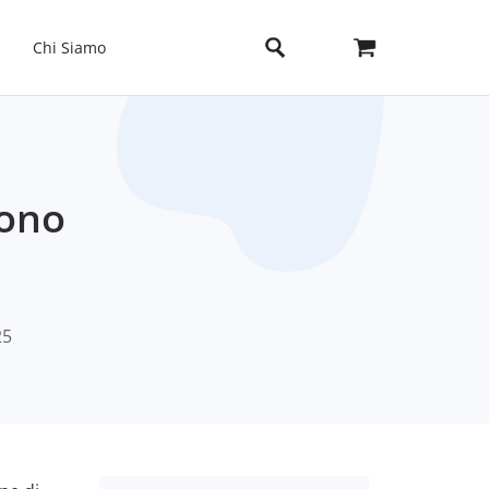
Chi Siamo
fono
25