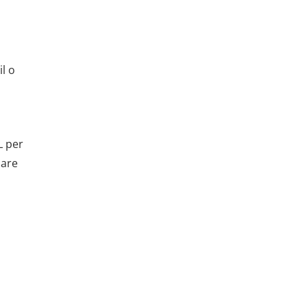
l o
L per
nare