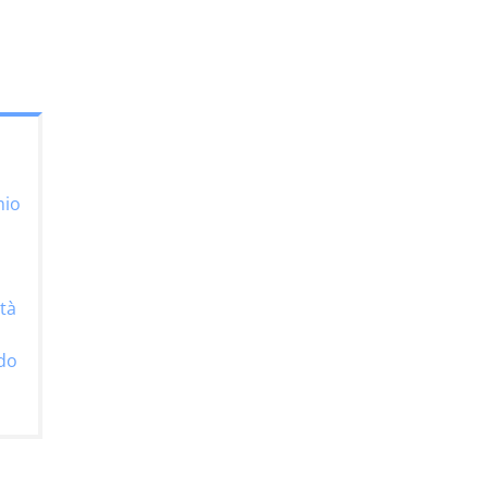
mio
tà
ndo