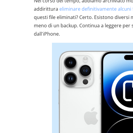
Nel corso del tempo, abbiamo archiviato molt
addirittura
eliminare definitivamente alcuni f
questi file eliminati? Certo. Esistono divers
meno di un backup. Continua a leggere per s
dall'iPhone.