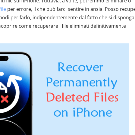
i file sull'iPhone. Tuttavia, a volte, potremmo eliminare o
ile
per errore, il che può farci sentire in ansia. Posso recup
i modi per farlo, indipendentemente dal fatto che si disponga
coprire come recuperare i file eliminati definitivamente