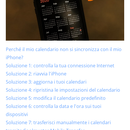
Perché il mio calendario non si sincronizza con il mio
iPhone?
Soluzione 1: controlla la tua connessione Internet
Soluzione 2: riavvia l'iPhone
Soluzione 3: aggiorna i tuoi calendari
Soluzione 4: ripristina le impostazioni del calendario
Soluzione 5: modifica il calendario predefinito
Soluzione 6: controlla la data e l'ora sui tuoi
dispositivi
Soluzione 7: trasferisci manualmente i calendari