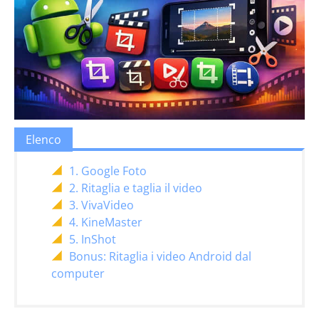
Elenco
1. Google Foto
2. Ritaglia e taglia il video
3. VivaVideo
4. KineMaster
5. InShot
Bonus: Ritaglia i video Android dal
computer