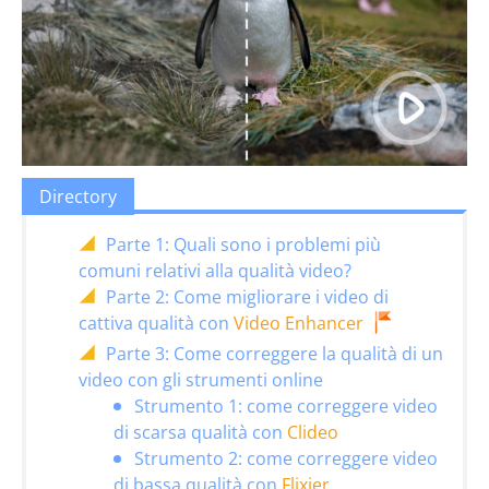
Directory
Parte 1: Quali sono i problemi più
comuni relativi alla qualità video?
Parte 2: Come migliorare i video di
cattiva qualità con
Video Enhancer
Parte 3: Come correggere la qualità di un
video con gli strumenti online
Strumento 1: come correggere video
di scarsa qualità con
Clideo
Strumento 2: come correggere video
di bassa qualità con
Flixier