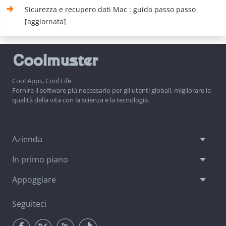
Sicurezza e recupero dati Mac : guida passo passo
[aggiornata]
Cool Apps, Cool Life.
Fornire il software più necessario per gli utenti globali, migliorare la
qualità della vita con la scienza e la tecnologia.
Azienda
In primo piano
Appoggiare
Seguiteci